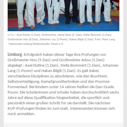
v.l.n.r.: Axel Dutine (1.Dan), Großmeister Jamal Adou (6. Dan), Stella Bommert (1.Dan),
Großmeister Hoo (9.Dan), Johannes Ley (1.Poom), Hakan Bilgili (1.Dan). Foto: Peter Lang
·Taekwondo-Limburg·Multikultureller Verein e.V.
Limburg
. Erfolgreich haben dieser Tage ihre Prüfungen vor
Großmeister Hoo (9.Dan) und Großmeister Adou (5.Dan)
abgelegt : Axel Dutine (1.Dan), Stella Bommert (1.Dan), Johannes
Lang (1.Poom) und Hakan Bilgili (1.Dan). Es galt dabei,
verschiedene Disziplinen zu absolvieren, wie den Bruchtest,
Selbstverteidigung, Kampfgrundtechniken und den Poomse-
Formenlauf. Bei Kindern unter 14 Jahren heißen die Dan-Grade
Poom. Die Schülerinnen und Schüler haben durchschnittlich sechs
Jahre auf diese Qualifikation hingearbeitet, die sportlich und
persönlich einen großen Schritt für sie darstellt. Die nächsten
KUP-Prüfungen finden im Juni statt. Interessenten können sich
noch anmelden.