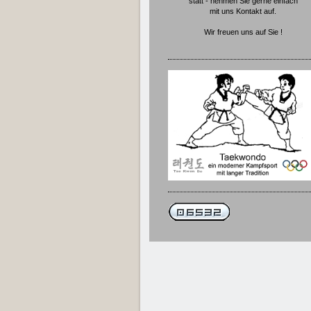
statt - nehmen Sie gerne einfach
mit uns Kontakt auf.
Wir freuen uns auf Sie !