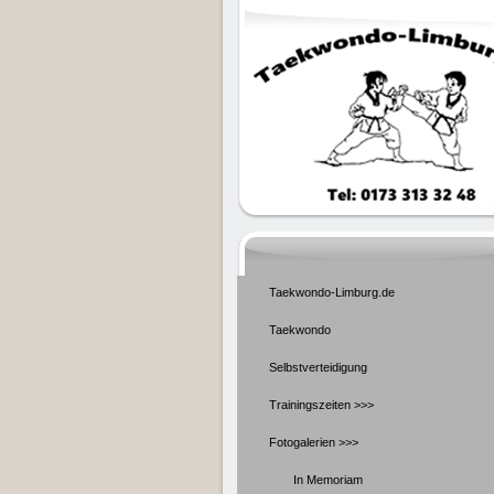
Taekwondo-Limburg.de
Taekwondo
Selbstverteidigung
Trainingszeiten >>>
Fotogalerien >>>
In Memoriam